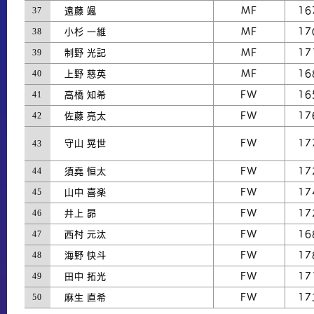
37
遠藤 颯
MF
16
38
小杉 一維
MF
17
39
制野 光記
MF
17
40
上野 慈英
MF
16
41
高橋 知希
FW
16
42
佐藤 亮太
FW
17
43
守山 晃世
FW
17
44
須堯 恒太
FW
17
45
山中 喜楽
FW
17
46
井上 昴
FW
17
47
西村 元汰
FW
16
48
海野 快斗
FW
17
49
田中 拓光
FW
17
50
麻生 直希
FW
17