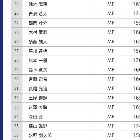
22
鈴木 陽翔
MF
16
23
吾妻 蒼太
MF
17
24
鶴岡 壮介
MF
15
25
木村 愛哉
MF
16
26
須藤 皓大
MF
16
27
平川 達望
MF
15
28
松本 一優
MF
17
29
鈴木 蒼葉
MF
16
30
斉藤 宙希
MF
16
31
長尾 光流
MF
16
32
土屋 響輝
MF
16
33
吉澤 大將
MF
16
34
森田 匠
MF
16
35
横山 颯野
MF
17
36
水野 剣太郎
MF
15