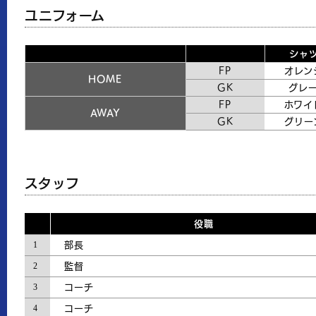
ユニフォーム
シャ
FP
オレン
HOME
GK
グレ
FP
ホワイ
AWAY
GK
グリー
スタッフ
役職
1
部長
2
監督
3
コーチ
4
コーチ