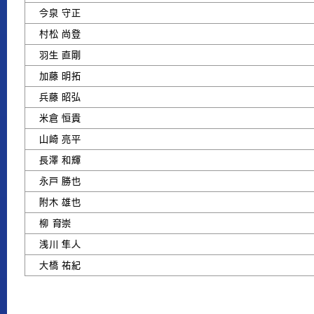
今泉 守正
村松 尚登
羽生 直剛
加藤 明拓
兵藤 昭弘
米倉 恒貴
山崎 亮平
長澤 和輝
永戸 勝也
附木 雄也
柳 育崇
浅川 隼人
大橋 祐紀