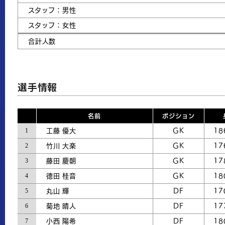
スタッフ：男性
スタッフ：女性
合計人数
選手情報
名前
ポジション
1
工藤 優大
GK
18
2
竹川 大楽
GK
17
3
藤田 慶朝
GK
17
4
德田 桂音
GK
18
5
丸山 輝
DF
17
6
菊地 晴人
DF
17
7
小西 陽希
DF
18