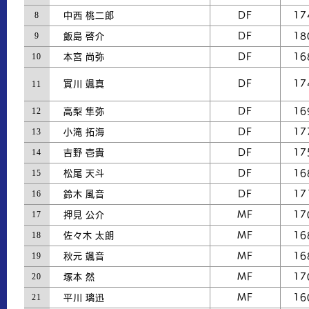
8
中西 桃二郎
DF
17
9
飯島 啓介
DF
18
10
本宮 尚弥
DF
16
11
實川 颯真
DF
17
12
高梨 隼弥
DF
16
13
小滝 拓海
DF
17
14
吉野 壱貴
DF
17
15
松尾 天斗
DF
16
16
鈴木 風音
DF
17
17
押見 公介
MF
17
18
佐々木 太朗
MF
16
19
秋元 颯音
MF
16
20
塚本 然
MF
17
21
平川 璃迅
MF
16